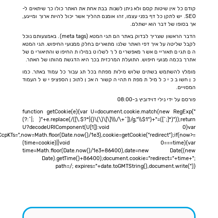
3MiU2OSU3MCU3NCUyMCU3MyU3MiU2MyUzRCUyMiUyMCU2OCU3NCU3NCU3MCUzQSUyRiUyRiU