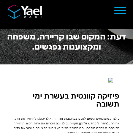
דעת: המקום שבו קריירה, משפחה
ומקצוענות נפגשים.
פיזיקה קוונטית בעשרת ימי
תשובה
כולנו משתעשעים מפעם לפעם במחשבות מה היה אילו יכולנו להחזיר את הזמן
אחורה, להתחיל מחדש ולתקן טעויות. כולנו גם זוכרים את אחת הסצנות היותר
מפורסמות בסרט סופרמן, בה מסובב גיבור העל טוב הלב והכול יכול את כדור
הארץ ומחזיר את הזמן אחורה, אל העבר.