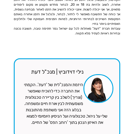
אחורה, לשוב ולהיות בת 18 או 20, לבחור מחדש מקצוע או מקום לימודים
מתאים, אך אני יכולה לשנות. אינני יכולה להשיב את הזמן לאחור מבחינה גשמית,
אך כוחה של התשובה מאפשר לי לחזור, לבחור, ולגלגל את הזמן אחורה באותם
המקומות השייכים לבחרותי הרוחניות, למהות הפנימית העמוקה שלי ולחלקים
האמיתיים ביותר בחיי.
עובדות חברת “דעת” מאחלות לכל עם ישראל גמר חתימה טובה, תשובה נכונה
ובחירות ראויות לעתיד מלא תקווה.
נילי דוידוביץ | מנכ"ל דעת
היזמת והמנכ"לית של 'דעת'. הקמתי
את החברה כדי להוכיח שאפשר
(וצריך) לשלב בין קריירה טכנולוגית
משמעותית לבין אורח חיים ומשפחה.
בבלוג הזה אני משתפת מהתובנות
שלי על ניהול, טכנולוגיה ועל הניסיון היומיומי למצוא
את האיזון הנכון בתוך 'רוחב הפס' של החיים.