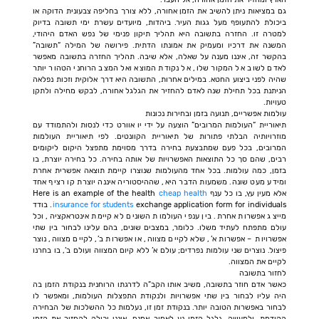
גם במציאות ניתן להשיב את הזמן אחורה, ללא צורך בחליפה צבעונית הדוקה או
ביכולת להתעופף מעל גגות העיר. ביהדות, מיועדים עשרת ימי תשובה בדיוק
למטרה זו. החזרה בתשובה היא תהליך תיקון פנימי של נפש האדם היהודי,
המשנה את דרכיו ומעמיק את אמונתו הדתית. פירושה של המילה “תשובה”
בהקשר זה, איננו מענה על שאלה, אלא שיבה. תהליך החזרה בתשובה מאפשר
לאדם לשוב אל המקור שלו, אל נקודת המוצא ואל המצב הרוחני הטהור יותר
שהיה לפני ביצוע החטא. במילים אחרות, התשובה היא דרך אלוקית וזכות נפלאה
הניתנת בכל תחילת שנה לאדם להחזיר את הגלגל אחורה, לבקש מחילה ולתקן
טעויות.
עולמות אפשריים, תנועה בזמן ובחירות נכונות
תיאוריית “העולמות המרובים” הוצעה על ידי יו אוורט כדי לנסות ולהתמודד עם
מוזרויותיה הבלתי פתורות של תיאוריית הקוונטים. לפי תיאוריית העולמות
המרובים, בכל פעם שמתבצעת בחירה בדרך מסוימת מתפצל היקום ליקומים
רבים, שהם סך כל התוצאות האפשרויות של אותה בחירה. כל בחירה יוצרת, בו
בזמן, כמה עולמות. בכל אחד מהעולמות שנוצרו קיימת תוצאה אפשרית אחרת
ומידע מעט שונה. משמעות הדבר היא, שההיסטוריה איננה יוצרת קו רציף אחד
אלא מעין עץ, בו כל ענף Here is an example of the health
cheap health
insurance for students
exchange application form for individuals. בודד
מייצג אפשרות אחרת. בין ענפי העולמות השונים לא קיימת אינטראקציה, וכל
עולם מתפתח לעתיד משלו. כלומר, במצבים שונים, בהם עלינו לבחור בין שתי
אפשרויות – אפשרות א’, שלא לקיים מצווה, או אפשרות ב’, לקיים מצווה, נוצר
פיצול. נוצרים שני עולמות נפרדים; עולם א’ ללא קיום המצווה ועולם ב’, בו בחרנו
לקיים את המצווה.
לחזור בתשובה
כאשר אדם חוזר בתשובה, משיב אותו הקב”ה לדרגתו הרוחנית בנקודת הזמן בה
היה עליו לבחור בין שתי אפשרויות ולנקודת התפצלות העולמות, ומאפשר לו
לבחור באפשרות הטובה יותר. בנקודת זמן זו, נעלמות כל ההשלכות של הבחירה
הקודמת, ולמעשה, גלגל הזמן נע לאחור. אמנם, אינני יכולה להחזיר את הזמן