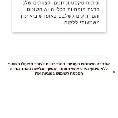
וניתוח טקסט ונתונים. לצוותים שלנו
בדעת מומחיות בכלי ה-AI השונים
והם יודעים לשלבם באופן שיביא ערך
משמעותי ללקוח.
שילוב רכיבי נגישות
אתר זה משתמש בעוגיות סטנדרטיות לצורך תפעולו השוטף
וללא איסוף מידע אישי מזוהה. המשך הגלישה באתר מהווה
✕
מבוססי AI
הסכמה לשימוש בעוגיות אלו
כלי ורכיבי נגישות משולבים בבניית
אתרי אינטרנט, על מנת לאפשר לכל
אחד שימוש נוח ויעיל באתר. רכיבי
נגישות מבוססי AI הם הדור הבא
בעולם נגישות האתרים. הצוותים של