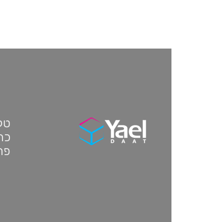
טלפון:
כתו
פת