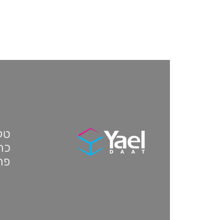
טלפון:
כתו
פת