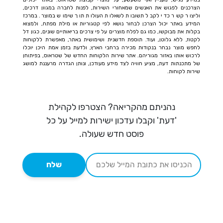
הצרכנים לפגוש את האנשים שמאחורי השירות, לפנות לחברה במגוון דרכים,
וליצור קשר כדי לקבל תשובות לשאלות העולות תוך שימוש במוצר. במרכז
המידע באתר יכול הצרכן לבחור נושא לפי קטגוריות או מילת מפתח, ולמצוא
בקלות את מבוקשו, כמו גם לפלח מוצרים על פי צרכים בריאותיים שונים, כגון דל
לקטוז, ללא גלוטן, ועוד. תוספת חדשנית ושימושית באתר, מאפשרת ללקוחות
לחפש מוצר נבחר בנקודות מכירה ברחבי הארץ, ולדעת בזמן אמת היכן יוכלו
לרכוש אותו באזור מגוריהם. אתר שירות הלקוחות החדש של שטראוס, בפיתוחן
של מתכנתות דעת, מציע חוויה לצד מידע מעודכן, ונותן הגדרה מרעננת למושג
שירות לקוחות.
נהניתם מהקריאה? הצטרפו לקהילת
'דעת' וקבלו עדכון ישירות למייל על כל
פוסט חדש שעולה.
שלח