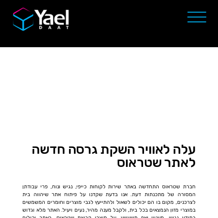
עלה לאוויר השקת גרסה חדשה
לאתר שטראוס
חברת שטראוס התחדשה באתר שירות לקוחות כייפי, נגיש ונוח, פרי עבודתן
המסורה של מתכנתות דעת. אנו בדעת שקדנו על פיתוח אתר שיהווה בית
לצרכנים, מקום בו הם יכולים לשאול ולהתייעץ לגבי מוצרים וחומרים המשמשים
במוצרי מזון הנמצאים בכל בית, ולקבל מענה מהיר, נעים ויעיל. האתר מלא וגדוש
במידע נגיש, מעניין ואף משעשע, על מוצרי קבוצת שטראוס. באתר יכולים