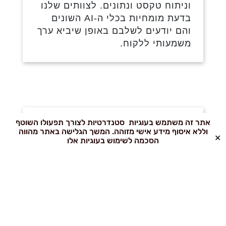
וניתוח טקסט ונתונים. לצוותים שלנו
בדעת מומחיות בכלי ה-AI השונים
והם יודעים לשלבם באופן שיביא ערך
משמעותי ללקוח.
שילוב רכיבי נגישות
אתר זה משתמש בעוגיות סטנדרטיות לצורך תפעולו השוטף
וללא איסוף מידע אישי מזוהה. המשך הגלישה באתר מהווה
✕
מבוססי AI
הסכמה לשימוש בעוגיות אלו
כלי ורכיבי נגישות משולבים בבניית
אתרי אינטרנט, על מנת לאפשר לכל
אחד שימוש נוח ויעיל באתר. רכיבי
נגישות מבוססי AI הם הדור הבא
בעולם נגישות האתרים. הצוותים של