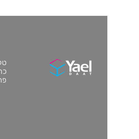
טלפון:
כתו
פת