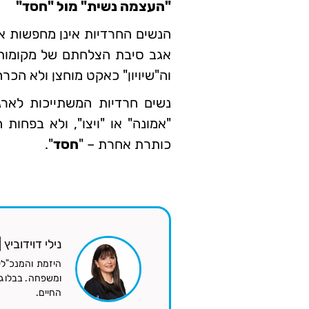
"העצמה נשית" מול "חסד"
הנשים החרדיות אינן מחפשות אח
אגב סיבת הצלחתם של מקומות ע
וה"שיויון" כאקט מוחצן ולא הכרח
נשים חרדיות המשתייכות לארג
"אמונה" או "ויצו", ולא בפחו
כותרת אחרת – "
חסד
".
נילי דוידוביץ
היזמת והמנכ"לי
ומשפחה. בבלוג ה
החיים.