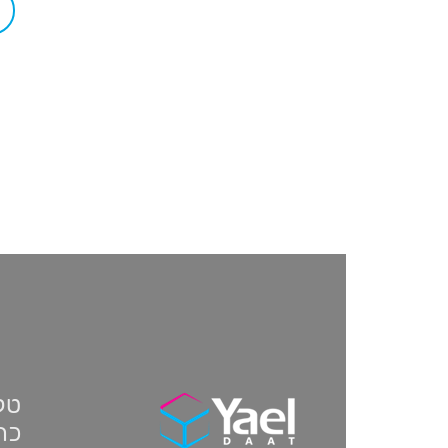
טלפון:
כתו