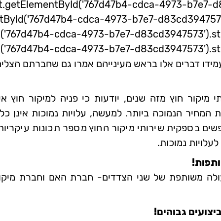
t.getElementById('767d47b4-cdca-4973-b7e7-d
tById('767d47b4-cdca-4973-b7e7-d83cd3947573'
d('767d47b4-cdca-4973-b7e7-d83cd3947573
('767d47b4-cdca-4973-b7e7-d83cd3947573').st
דו דברים אלו בראש מעינייהם אמרו גם שחברתם הצליח
יקור חוץ מזה שנים, יודעות כי פניה למיקור חוץ אי
 המחיר הנמוכה ביותר. למעשה, עלויות נמוכות אינן כ
ם בספקית שירותי מיקור החוץ מספר תכונות עיקריות א
לעלויות נמוכות.
ותפות!
ולה משותפת של שני הצדדים- חברת האם וחברת מיקו
צועים גבוהים!