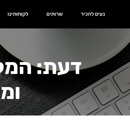
נעים להכיר
שרותים
לקוחותינו
דעת: המק
ומק