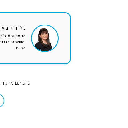
נילי דוידוביץ
היזמת והמנכ"לי
ומשפחה. בבלוג ה
החיים.
נהניתם מהקריא