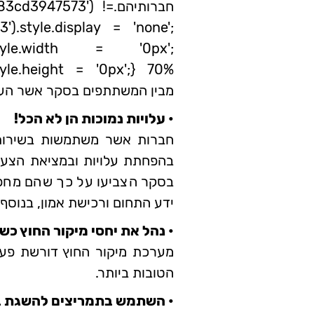
חברותיהם.
83cd3947573') !=
).style.display = 'none';
').style.width = '0px';
yle.height = '0px';} 70%
מבין המשתתפים בסקר אשר העמי
• עלויות נמוכות הן לא הכל!
חברות אשר משתמשות בשירותי מ
בהפחתת עלויות ובמציאת הצעת
בסקר הצביעו על כך שהם מחפשי
ידע התחום ורכישת אמון, בנוסף 
• נהל את יחסי מיקור החוץ כש
מערכת מיקור החוץ דורשת פע
הטובות ביותר.
• השתמש בתמריצים להשגת בי