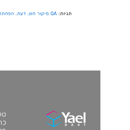
תגיות:
QA מיקור חוץ,
דעת,
הפחתת 
טלפון:
כתו