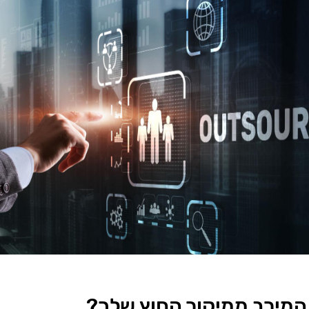
 המירב ממיקור החוץ שלך?