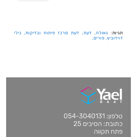
תגיות:
גאולה,
דעת,
דעת מרכז פיתוח ובדיקות,
נילי
דוידוביץ,
פורים,
טלפון: 054-3040131
כתובת: הסיבים 25
פתח תקווה