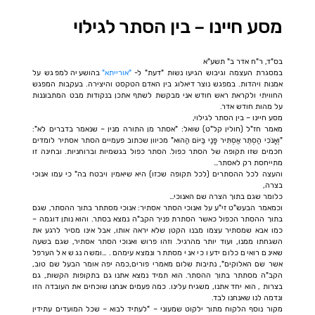
מסע חיינו – בין הסתר לגילוי
בס"ד, ר"ח אדר ב" תשע"א
במסגרת העצמה וגיבוש הגיעו נשות "דעת" ל-
"אורייתא"
בהושעיה למפגש על
אמנות ויהדות. במפגש נוצר דיאלוג בין האדם הטקסט והיצירה. בעקבות המפגש
החוויתי ולקראת ראש חודש אני מבקשת לשתף אתכן בנקודות מבט המתבוננות
על מהות חודש אדר.
מסע חיינו – בין הסתר לגילוי,
מאמר חז"ל (חולין קל"ט) שואל: "אסתר מן התורה מנין – שנאמר בדברים לא":
"וְאָנֹכִי הַסְתֵּר אַסְתִּיר פָּנַי בַּיּוֹם הַהוּא" מכיוון שכתוב פעמיים הסתר אסתיר לומדים
חכמים שזו תקופה של הסתר כפול. הסתר כפול בגשמיות וברוחניות. ובחינה זו
מתייחסת רק לאסתר…
והעצה לכל ההסתרים (לכל תקופה שכזו) היא שיאמין ויבטח בה" כי עמו אנוכי
בצרה,
כלומר שגם בתוך הצרה שם האנוכי…
וכמאמר הבעש"ט זי"ע על ואנוכי הסתר אסתיר: אנוכי מסתתר בתוך ההסתר, שגם
בתוך ההסתר הכפול כאשר הסתרת פניך הקב"ה נמצא בסתר. והוא נותן דוגמה –
כמו אבא שמסתיר עצמו מבנו הקטן שלא יראה אותו, אבל אינו מסיר לרגע את
השגחתו ממנו, ועוד יותר מהרגיל. וזהו פרוש ואנוכי הסתר אסתיר, שגם בשעה
שאינם רואים כלום ידעו כי אני מסתתר ונמצא עימהם. …ומשה נגש אל הערפל
אשר שם האלוקים", נתיבות שלום מאמרי פורים,כמה יפה אומר הבעל שם טוב,
הקב"ה מסתתר בתוך ההסתר. הוא תמיד נמצא אתנו גם בתקופות הקשות, גם
בצרות , הוא יחד אתנו, משגיח עלינו. כמה פעמים אנחנו שוכחים את העובדה הזו
ונדמה לנו שאנחנו לבד.
מקור נוסף הלקוח מתוך ילקוט שמעוני – "לעתיד לבוא – שכל המועדים עתידין