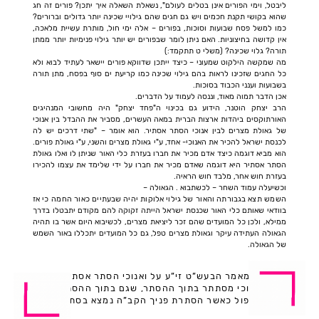
ליבטל, וימי הפורים אינן בטלים לעולם", נשאלת השאלה איך יתכן? פורים זה חג
שהוא בקושי תקנת חכמים ויש גם חגים שהם גילויי שכינה יותר גדולים וברורים?
כמו למשל פסח שבועות וסוכות, בפורים – אלה ימי חול, מותרת עשיית מלאכה,
אין קדושה בחיצוניות. האם ניתן לומר שבפורים יש יותר גילוי פנימיות יותר ממתן
תורה? גלוי שכינה? (משלי ט תתקמד:)
מה שמקשה הילקוט שמעוני – כיצד ייתכן שדווקא פורים יישאר לעתיד לבוא ולא
כל החגים שזכינו לראות בהם גילוי שכינה כמו קריעת ים סוף בפסח, מתן תורה
בשבועות וענני הכבוד בסוכות.
אכן הדבר תמוה מאוד, וננסה לעמוד על הדברים.
הרב יצחק הוטנר, הידוע גם בכינוי ה"פחד יצחק" היה מחשובי המנהיגים
האורתוקסים ביהדות ארצות הברית במאה העשרים, מסביר את ההבדל בין אנוכי
של גאולת מצרים לבין אנוכי הסתר אסתיר. הוא אומר – "שתי דרכים יש לה
לכנסת ישראל להכיר את האנוכי- אחד, ע"י גאולת מצרים והשני, ע"י גאולת פורים.
הוא מביא דוגמה כיצד אדם מכיר את חברו בעזרת כלי האור שניתן לו ואלו גאולת
הסתר אסתיר היא דוגמה שאדם מכיר את חברו על ידי שלימד את עצמו להכירו
בעזרת חוש אחר, מלבד חוש הראיה.
וכשיעלה עמוד השחר – לכשתבוא . הגאולה –
השמש תצא בגבורתה והאור של גילוי אלוקות יהיה שבעתיים כאור החמה כי אז
בוודאי שאותם כלי האור שכנסת ישראל הייתה זקוקה להם מקודם יתבטלו בדרך
ממילא, ולכן כל המועדים שהם זכר ליציאת מצרים, לכשיבוא היום אשר בו תהיה
הגאולה העתידה עיקר וגאולת מצרים טפל, גם כל המועדים יתכללו באור השמש
של הגאולה.
וכמאמר הבעש”ט זי”ע על ואנוכי הסתר אסתיר:
אנוכי מסתתר בתוך ההסתר, שגם בתוך ההסתר
הכפול כאשר הסתרת פניך הקב”ה נמצא בסתר…