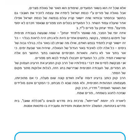
אלא שכל זה הוא בשאר המועדים, שיסודם הוא האור של גאולת מצרים,
אבל גאולה של פורים ע"י כנסת ישראל לימדה את עצמה להכיר את האנוכי גם
בחושך ובהסתר ובוודאי שזה יישאר קניין עולם בנפשה של כנסת ישראל אפילו
אחר שיעלה עמוד השחר. כל המועדים בטלים חוץ מפורים שנאמר וזכרם לא יסוף
מזרעם". פחד יצחק על פורים ל"ד, ב
איזה יופי של הסבר, מה שאומר ה"פחד יצחק" – שמה שנעשה בעבודה פנימית
של חיפוש בהסתר, בקושי, בחושים אחרים היות ולא ניתן היה לראות בגלוי – כל
זה יישאר קניין לתמיד בנפש האדם, ואילו מה שניתן לנו באור גלוי, בגילוי גבוה של
ניסים – כל אלה ילכו לאיבוד באור הגדול של הגאולה, שיהיה אור שבעת ימים. כי
אור בתוך אור לא נראה. והאורות הפנימיים שהושגו בתוך החושך הם אלה
שיישארו תמיד. ולכן, כל המועדים יתבטלו לעתיד לבוא חוץ מפורים.
אני מבקשת לסיים את דברי במילותיו של הרב קוק המביע את הרעיון העמוק של
חג הפורים, של העבודה הפנימית שנדרשת בחג הזה, לגלות אלוקות מתוך מקום
של הסתר.
הרב קוק כותב ברעיון דומה ש"אין האדם קונה שום מעלה, כי אם מתוכיותו,
מעצמותו המהותית הפנימית, ולא ממה שבא לו מבחוץ, כי המקרים אינם מולידים
את האושר האמיתי." חדריו, הרב קוק
שנזכה לחגוג בשמחה , פורים שמח.
ליאורה לוי, יוזמת "אורייתא", מרכזת בית מדרש לנשים ב"מכללת שאנן", בית
מדרש בינתחומי, המשלב יהדות אמנות וחסידות ומעבירה בו סדנאות אמנות.