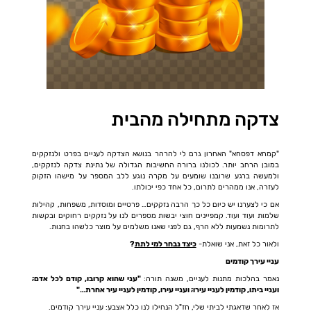
צדקה מתחילה מהבית
"קמחא דפסחא" האחרון גרם לי להרהר בנושא הצדקה לעניים בפרט ולנזקקים
במובן הרחב יותר. לכולנו ברורה החשיבות הגדולה של נתינת צדקה לנזקקים,
ולמעשה ברגע שרובנו שומעים על מקרה נוגע ללב המספר על מישהו הזקוק
לעזרה, אנו ממהרים לתרום, כל אחד כפי יכולתו.
אם כי לצערנו יש כיום כל כך הרבה נזקקים… פרטיים ומוסדות, משפחות, קהילות
שלמות ועוד ועוד. קמפיינים חוצי יבשות מספרים לנו על נזקקים רחוקים ובקשות
לתרומות נשמעות ללא הרף, גם לפני שאנו משלמים על מוצר כלשהו בחנות.
ולאור כל זאת, אני שואלת-
כיצד נבחר למי לתת
?
עניי עירך קודמים
נאמר בהלכות מתנות לעניים, משנה תורה:
"עני שהוא קרובו, קודם לכל אדם;
ועניי ביתו, קודמין לעניי עירו; ועניי עירו, קודמין לעניי עיר אחרת…"
אז לאחר שדאגתי לביתי שלי, חז"ל הנחילו לנו כלל אצבע: עניי עירך קודמים.