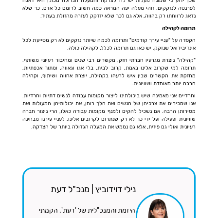
שכן ידוע כי שמונה מעלות יש לה לצדקה והמעלה הגדולה מכולן היא דאגה
לפרנסה לנזקקים. זוהי מעלה יפה המראה כמה חשוב לרומם כל אדם, כך שלא
נדאג לרווחתו רק בהווה, אלא גם לכך שלא יזדקק לעזרה מהזולת בעתיד.
תרומה לקהילה
הקפדה על "עניי עירך קודמים" ותרומה לכמה שיותר נזקקים לא רק מסייעת לכל
אינדיבידואל שנזקק. יש כאן גם תרומה לכלל, לקהילה כולה.
"קהילה" נוצרת מגרעין חברתי חזק, מקשרים רבי שנים ומחיבור רעיוני משותף.
תרומה למי שקרוב אלינו באמת, קרוב לבית, בלי אגו וגאווה, ומתוך אכפתיות,
מחזקת את הקשרים שבין איש לרעהו בקהילה, יוצרת אחווה ושיתוף, וקהילה
הרבה יותר מאוחדת ושוויונית.
וחרדיים אני מאמינה שיש ביכולתינו ליצור מקומות עבודה לנשים דתיות וחרדיות.
אנו שמכירים את צרכיהן של הנשים ואת הלך רוחן, את יכולותיהן המעולות ואת
מסירותן הרבה. אם נשכיל להקים ולמנף מקומות עבודה כאלו, הרי ניצור חברה
שוויונית ופעילה ועל ידי כך לא רק שנתרום לקרובים אלינו, לעניי עירנו מבחינה
רעיונית ואולי גם פיזית, אלא גם נממש את המעלה הגדולה ביותר של הצדקה.
נילי דוידוביץ | מנכ"ל דעת
היזמת והמנכ"לית של 'דעת'. הקמתי