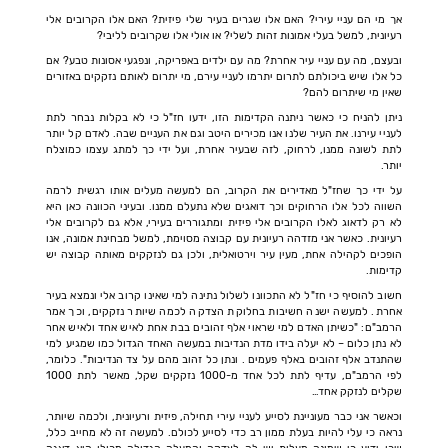
אך מי הם עניי עירי? האם אלו שגרים בעיר שלי פיזית? האם אלו הקרובים אלי
רעיונית, למשל בעלי אמונות זהות לשלי? או אולי אלו שקרובים לליבי?
ובעצם, מה עם עניי עיר אחרת? מה עם ילדים באפריקה, ונפגעי אסונות טבע? אם
כל אלו שיש ביכולתם לתרום יתרמו לעניי עירם, מי יתרום לאותם נזקקים באזורים
שאין מי שיתרום להם?
ניתן להניח כי כאשר ניתנה הקדימות הזו, ידעו חז"ל כי לא בקלות נבחר לתת
לעניי עירנו. את העיר שלנו אנו מכירים היטב וגם את העניים שבה. לאדם קל יותר
לתת לשונה ממנו, לרחוק, לזה שבעיר אחרת, ועל ידי כך למתג עצמו כמוצלח
יותר.
על ידי כך שחז"ל מאדירים את הקרוב, הם למעשה מעלים אותו רגשית לרמה
השווה לכל אלו הרחוקים וכך דואגים שלא נתעלם ממנו. ובעיני הכוונה כאן היא
לא רק לדאוג לאלו הקרובים אלי פיזית ומתגוררים בעירי, אלא גם לקרובים אלי
רעיונית. כאשר אני מזדהה רעיונית עם קבוצה מסוימת, למשל מבחינת אמונה, אנו
הופכים לקהילה אחת, מעין עיר וירטואלית, ולכן גם לנזקקים מאותה קבוצה יש
קדימות.
חשוב להוסיף כי חז"ל לא התכוונו לשלול נתינה למי שאינו קרוב אלי ונמצא בעיר
אחרת. למעשה ישנה חשיבות בחלוקת הצדקה לכמה שיותר נזקקים, וכך אמר
הרמב"ם: "כשיתן האדם למי שראוי אלף זהובים בבת אחת לאיש אחד ולאיש אחר
לא נתן כלום – לא יעלה בידו מדת הנדיבות במעשה האחד הגדול כמו שמגיע למי
שהתנדב אלף זהובים באלף פעמים . ונתן כל זהוב מהם על צד הנדיבות". כלומר,
לפי הרמב"ם, עדיף לתת לכל אחד מ-1000 נזקקים שקל, מאשר לתת 1000
שקלים לנזקק אחד…
וכאשר אני כבר מעוניינת לסייע לעניי עירי תחילה, פיזית ורעיונית, ולכמה שיותר,
נראה כי עלי להיות בעלת ממון רב כדי לסייע לכולם. למעשה זה לא מחייב כלל,