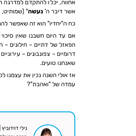
אחווה, יכלו להתקדם למדרגה הגב
אשר דיבר ה'
נעשה
" (שמותיט, ח
כח ה"יחדיו" הוא זה שאפשר לה
אם עד היום חשבנו שאין סיכוי 
הפאזל של דתיים – חילונים – חר
דרומיים – צפונבונים – עירוניי
שאנחנו טועים.
אז אולי השנה נכין את עצמנו ל
עמדה של "ואהבת"?
נילי דוידוביץ