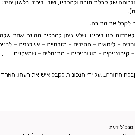
והה של קבלת תורה ולהכריז, שוב, ביחד, בלשון יחיד: "ו
).
ם לקבל את התורה.
לאחדות כזו בימינו, שלא ניתן להרכיב תמונה אחת שלמ
דים – ליטאים – חסידים – מזרחיים – אשכנזים – לבנים 
ם – קיבוצניקים – מושבניקים – מתנחלים – שמאלנים ……., י
קבלת התורה….על ידי הנכונות לקבל איש את רעהו, האחד 
 | מנכ"ל דעת