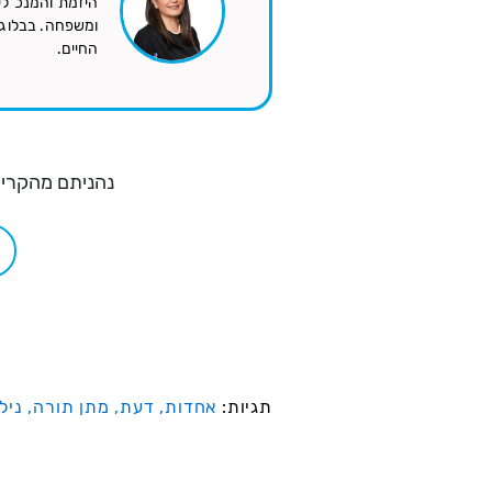
היזמת והמנכ"לי
ומשפחה. בבלוג ה
החיים.
נהניתם מהקריא
תגיות:
אחדות,
דעת,
מתן תורה,
ניל