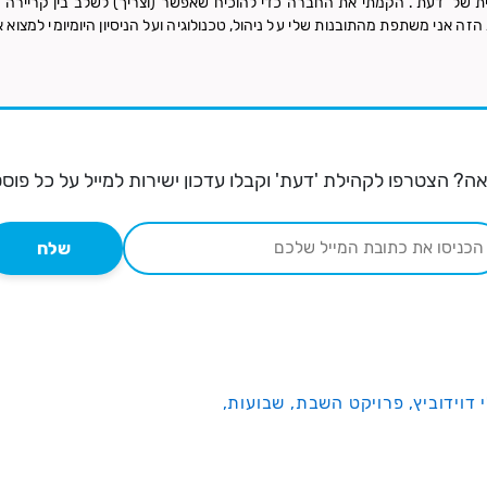
ת של 'דעת'. הקמתי את החברה כדי להוכיח שאפשר (וצריך) לשלב בין קריירה טכ
זה אני משתפת מהתובנות שלי על ניהול, טכנולוגיה ועל הניסיון היומיומי למצוא א
ה? הצטרפו לקהילת 'דעת' וקבלו עדכון ישירות למייל על כל פוס
שלח
י דוידוביץ,
פרויקט השבת,
שבועות,