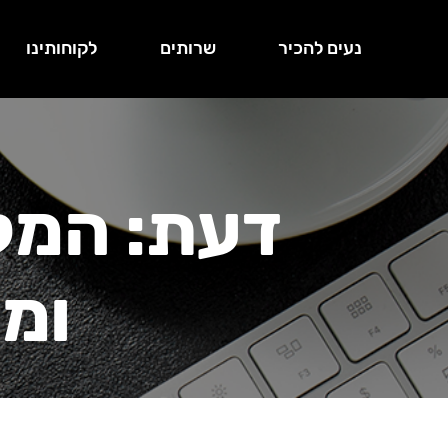
נעים להכיר
שרותים
לקוחותינו
דעת: המק
ומק