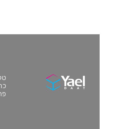
טלפון:
כתו
פת