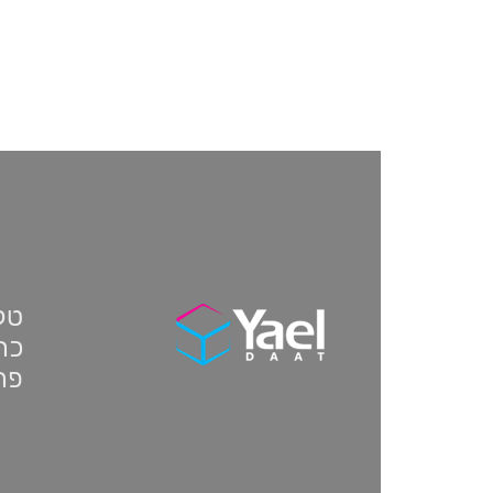
טלפון:
כתו
פת