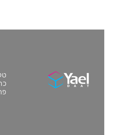
טלפון:
כתו
פת