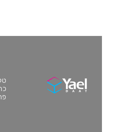
טלפון:
כתו
פת