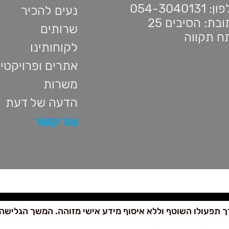
 054-3040131
נעים להכיר
בת: הסיבים 25
שרותים
ח תקווה
לקוחותינו
אתרים ופרויקטי
משרות
הדעה של דעת
צור קשר
 תפעולו השוטף וללא איסוף מידע אישי מזוהה. המשך הגלישה 
כל הזכויות שמורות לדעת מקבוצת
יעל
– שרותי פיתוח ובדיקות