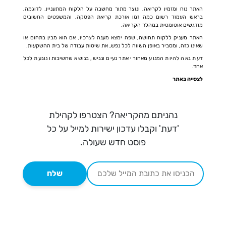
האתר נוח ומזמין לקריאה, ונוצר מתוך מחשבה על הלקוח המתעניין. לדוגמה,
בראש העמוד רשום כמה זמן אורכת קריאת הפסקה, והמשפטים החשובים
מודגשים אוטומטית במהלך הקריאה.
האתר מעניק ללקוח תחושה, שפה ימצא מענה לצרכיו, אם הוא מבין בתחום או
שאינו כזה, ומסביר באופן השווה לכל נפש, את שיטות עבודה של בית ההשקעות.
דעת גאה להיות המנוע מאחורי אתר נעים ונגיש, בנושא שחשיבותו נוגעת לכל
אחד.
לצפייה באתר
נהניתם מהקריאה? הצטרפו לקהילת
'דעת' וקבלו עדכון ישירות למייל על כל
פוסט חדש שעולה.
שלח