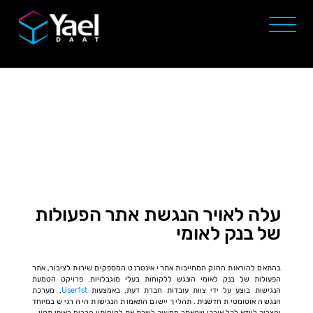
עלה לאויר הנגשת אתר הפעולות
של בנק לאומי
בהתאם להוראות החוק המחייבות אתרי אינטרנט המספקים שירות לציבור, אתר
הפעולות של בנק לאומי הונגש ללקוחות בעלי מוגבלויות. פרויקט הטמעת
הנגישות בוצע על ידי צוות עובדות חברת דעת, באמצעות
User1st
, מערכת
הנגשה אוטומטית חדשנית. תהליך יישום התאמות הנגישות היה רגיש במיוחד
והצריך לוודא לכל אורכו שהאתר ממשיך לשרת את לקוחותיו הרבים באופן תקין.