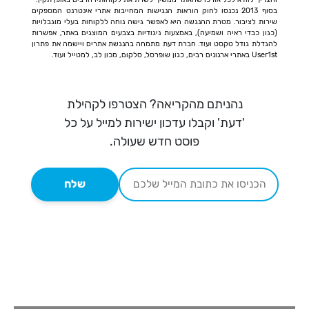
בסוף 2013 נכנסו לחוק הוראות הנגישות המחייבות אתרי אינטרנט המספקים
שירות לציבור. מטרת ההנגשה היא לאפשר גישה נוחה ללקוחות בעלי מוגבלויות
(כגון כבדי ראיה ושמיעה), באמצעות ניגודיות בצבעים המוצגים באתר, אפשרות
להגדלת גודל טקסט ועוד. חברת דעת מתמחה בהנגשת אתרים ויישמה את פתרון
User1st באתרי ארגונים רבים, כגון שופרסל, סלקום, מכון לב, למטייל ועוד.
נהניתם מהקריאה? הצטרפו לקהילת
'דעת' וקבלו עדכון ישירות למייל על כל
פוסט חדש שעולה.
שלח