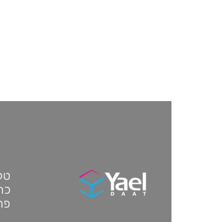
טלפון:
כתו
פת