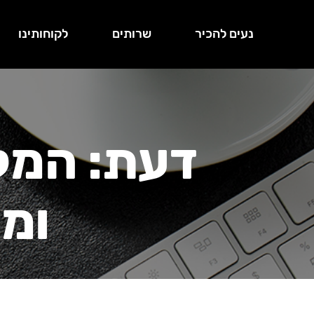
נעים להכיר
שרותים
לקוחותינו
דעת: המק
ומק