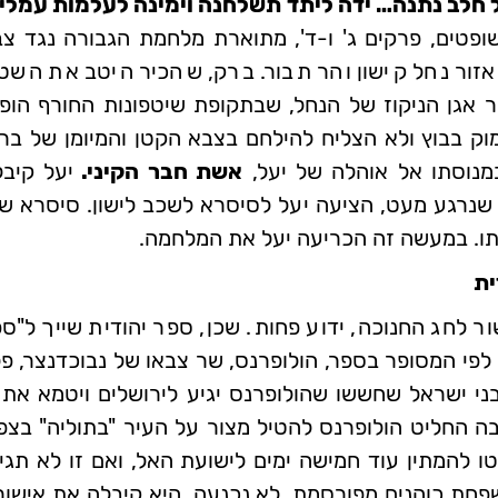
 חלב נתנה… ידה ליתד תשלחנה וימינה לעלמות עמלי
ופטים, פרקים ג' ו-ד', מתוארת מלחמת הגבורה נגד צ
באזור נחל קישון והר תבור. ברק, שהכיר היטב את הש
אגן הניקוז של הנחל, שבתקופת שיטפונות החורף הופך
ק בבוץ ולא הצליח להילחם בצבא הקטן והמיומן של בר
מנוסתו אל אוהלה של יעל,
אשת חבר הקיני.
יעל קיב
 שנרגע מעט, הציעה יעל לסיסרא לשכב לישון. סיסרא שק
תו. במעשה זה הכריעה יעל את המלחמה.
ית
ר לחג החנוכה, ידוע פחות. שכן, ספר יהודית שייך ל"ס
 לפי המסופר בספר, הולופרנס, שר צבאו של נבוכדנצר, פ
בני ישראל שחששו שהולופרנס יגיע לירושלים ויטמא את 
בה החליט הולופרנס להטיל מצור על העיר "בתוליה" בצפ
טו להמתין עוד חמישה ימים לישועת האל, ואם זו לא תגיע
שפחת כוהנים מפורסמת, לא נכנעה. היא קיבלה את אישו