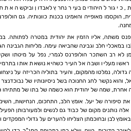
, כי גורל היהודים בעיר נחרץ לאבדון וביקשה את חס
דית, הוקסמו מאופייה והאמינו בכנות כוונותיה. גם הולו
חנה.
ופנס משתה, אליו הזמין את יהודית במטרה לפתותה. ב
לבו במאכלי חלב וגבינה שהביאה עימה. מליחות הגבינה ה
זמן לא רב השתכר הולופרנס לגמרי, נפל על מיטתו וש
אשו מעליו ושבה אל העיר כשהיא נושאת אותו בתרמילה.
 גדולה, נמלטו מהמקום, והעיר בתוליה הכריזה על ניצחו
, והוא נקשר לחג החנוכה בשל ניסיונותיו של נבוכדנצר
סה אחרת, שמה של יהודית הוא כשמה של בתו של מתתיהו ה
את סיפורה של יעל. אומץ הלב, התחכום, הנחישות, השי
ם אלה נותנים מקום של כבוד גם לנשים ולמעורבותן הפע
שבאומץ לבן ובחוכמתן הצליחו להערים על גדולי המפקדים ו
רך הדורות. היום, שלא כמו בתקופת התנ"ך, כדי להשפי