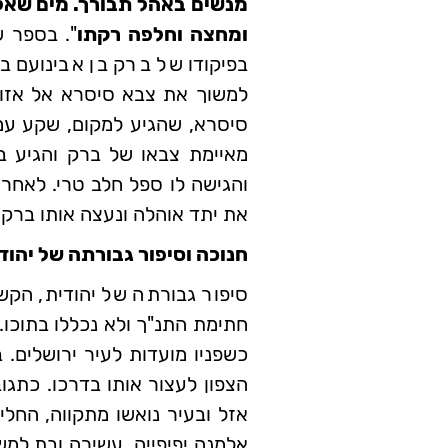
מנשים
באהל תבורך. מים שאל
ומחצה וחלפה רקתו
". בספר ש
בפיקודו של ברק בן אבינועם 
למשוך את צבא סיסרא אל אזור 
סיסרא, שהגיע למקום, שקע עמו
מאיימת צבאו של ברק והגיע ב
והגישה לו ספל חלב טרי. לאחר
את יתד אוהלה ונעצה אותו ברק
חנוכה וסיפור גבורתה של יהוד
סיפור גבורתה של יהודית, הקשו
חתימת התנ"ך ולא נכללו בתוכו.
כשפניו מועדות לעיר ירושלים. 
הצפון לעצור אותו בדרכו. כתגו
אזל ובעיר נואשו מתקווה, החלי
אלמנה יפיפייה, עשירה ובת למ