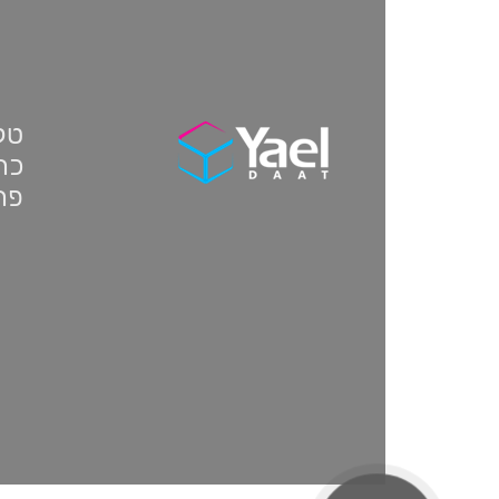
טלפון:
כתו
פת